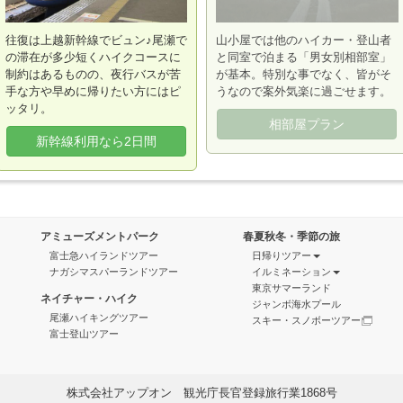
往復は上越新幹線でビュン♪尾瀬で
山小屋では他のハイカー・登山者
の滞在が多少短くハイクコースに
と同室で泊まる「男女別相部室」
制約はあるものの、夜行バスが苦
が基本。特別な事でなく、皆がそ
手な方や早めに帰りたい方にはピ
うなので案外気楽に過ごせます。
ッタリ。
相部屋プラン
新幹線利用なら2日間
アミューズメントパーク
春夏秋冬・季節の旅
富士急ハイランドツアー
日帰りツアー
ナガシマスパーランドツアー
イルミネーション
東京サマーランド
ネイチャー・ハイク
ジャンボ海水プール
尾瀬ハイキングツアー
スキー・スノボーツアー
富士登山ツアー
株式会社アップオン 観光庁長官登録旅行業1868号