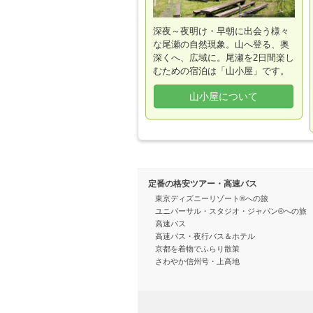
深夜～夜明け・早朝に出会う様々
な尾瀬の自然現象。山へ登る、奥
深くへ、広域に。尾瀬を2日間楽し
むための宿泊は「山小屋」です。
山小屋について
定番の格安ツアー・高速バス
東京ディズニーリゾート®への旅
ユニバーサル・スタジオ・ジャパン®への旅
高速バス
高速バス・夜行バス＆ホテル
京都を着物でふらり散策
さわやか信州号・上高地