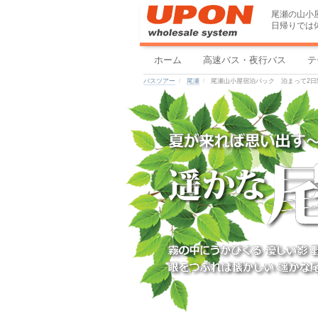
尾瀬の山小
日帰りでは
ホーム
高速バス・夜行バス
テ
バスツアー
尾瀬
尾瀬山小屋宿泊パック 泊まって2日