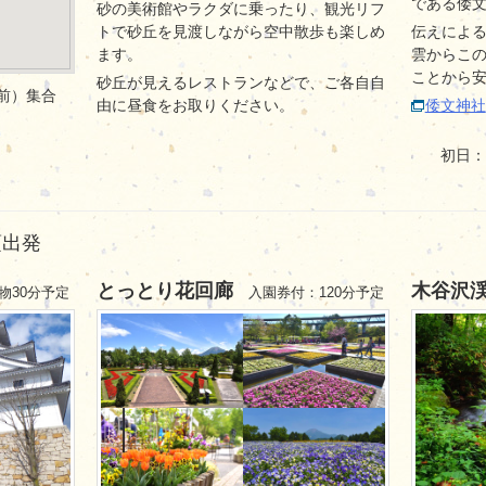
である倭
砂の美術館やラクダに乗ったり、観光リフ
トで砂丘を見渡しながら空中散歩も楽しめ
伝えによ
ます。
雲からこ
ことから
砂丘が見えるレストランなどで、ご各自自
前）集合
由に昼食をお取りください。
倭文神社
初日：
頃出発
とっとり花回廊
木谷沢
物30分予定
入園券付：120分予定