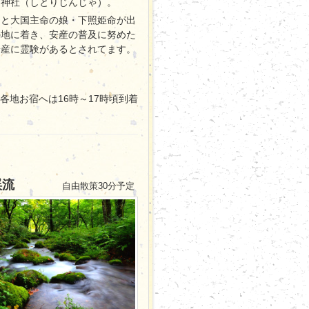
文神社（しとりじんじゃ）。
ると大国主命の娘・下照姫命が出
の地に着き、安産の普及に努めた
安産に霊験があるとされてます。
各地お宿へは16時～17時頃到着
渓流
自由散策30分予定