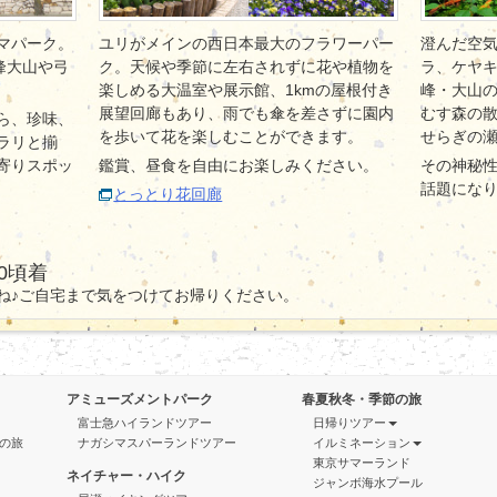
マパーク。
ユリがメインの西日本最大のフラワーパー
澄んだ空
峰大山や弓
ク。天候や季節に左右されずに花や植物を
ラ、ケヤ
楽しめる大温室や展示館、1kmの屋根付き
峰・大山
展望回廊もあり、雨でも傘を差さずに園内
むす森の
ら、珍味、
を歩いて花を楽しむことができます。
せらぎの
ラリと揃
寄りスポッ
鑑賞、昼食を自由にお楽しみください。
その神秘性
話題にな
とっとり花回廊
0頃着
ね♪ご自宅まで気をつけてお帰りください。
アミューズメントパーク
春夏秋冬・季節の旅
富士急ハイランドツアー
日帰りツアー
の旅
ナガシマスパーランドツアー
イルミネーション
東京サマーランド
ネイチャー・ハイク
ジャンボ海水プール