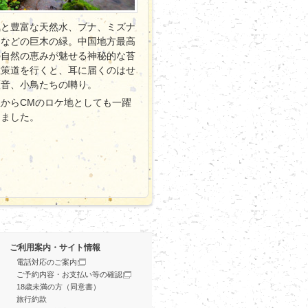
気と豊富な天然水、ブナ、ミズナ
キなどの巨木の緑。中国地方最高
の自然の恵みが魅せる神秘的な苔
散策道を行くと、耳に届くのはせ
瀬音、小鳥たちの囀り。
からCMのロケ地としても一躍
りました。
ご利用案内・サイト情報
電話対応のご案内
ご予約内容・お支払い等の確認
18歳未満の方（同意書）
旅行約款