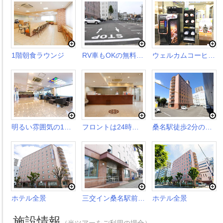
1階朝食ラウンジ
RV車もOKの無料平面駐車場
ウェルカムコーヒーサービス
明るい雰囲気の1階ロビー
フロントは24時間対応
桑名駅徒歩2分の好立地
ホテル全景
三交イン桑名駅前玄関
ホテル全景
施設情報
（当ツアーをご利用の場合）