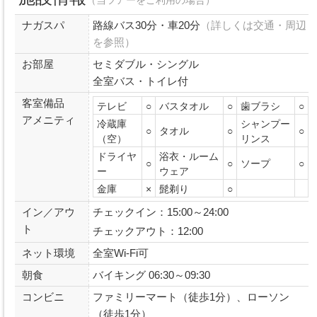
ナガスパ
路線バス30分・車20分
（詳しくは交通・周辺
を参照）
お部屋
セミダブル・シングル
全室バス・トイレ付
客室備品
テレビ
○
バスタオル
○
歯ブラシ
○
アメニティ
冷蔵庫
シャンプー
○
タオル
○
○
（空）
リンス
ドライヤ
浴衣・ルーム
○
○
ソープ
○
ー
ウェア
金庫
×
髭剃り
○
イン／アウ
チェックイン：15:00～24:00
ト
チェックアウト：12:00
ネット環境
全室Wi-Fi可
朝食
バイキング 06:30～09:30
コンビニ
ファミリーマート（徒歩1分）、ローソン
（徒歩1分）