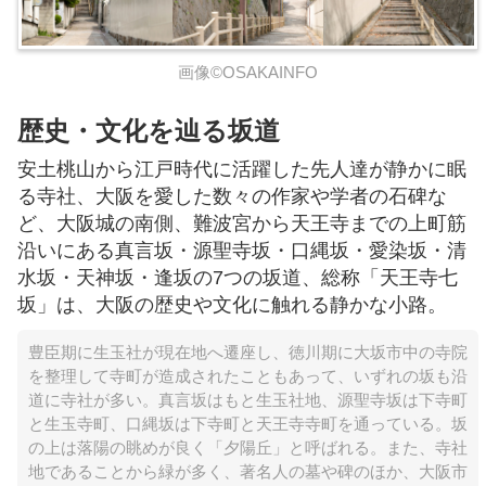
画像©OSAKAINFO
歴史・文化を辿る坂道
安土桃山から江戸時代に活躍した先人達が静かに眠
る寺社、大阪を愛した数々の作家や学者の石碑な
ど、大阪城の南側、難波宮から天王寺までの上町筋
沿いにある真言坂・源聖寺坂・口縄坂・愛染坂・清
水坂・天神坂・逢坂の7つの坂道、総称「天王寺七
坂」は、大阪の歴史や文化に触れる静かな小路。
豊臣期に生玉社が現在地へ遷座し、徳川期に大坂市中の寺院
を整理して寺町が造成されたこともあって、いずれの坂も沿
道に寺社が多い。真言坂はもと生玉社地、源聖寺坂は下寺町
と生玉寺町、口縄坂は下寺町と天王寺寺町を通っている。坂
の上は落陽の眺めが良く「夕陽丘」と呼ばれる。また、寺社
地であることから緑が多く、著名人の墓や碑のほか、大阪市