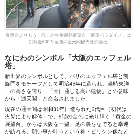
展望台よりもう一段上の特別屋外展望台「展望パラダイス」は
別料金500円 画像©通天閣観光株式会社
なにわのシンボル「大阪のエッフェル
塔」
新世界のシンボルとして、パリのエッフェル塔と凱
旋門をモチーフとして明治45年に造られ、当時東洋
一の高さを誇り、「天に通じる高い建物」との意味
から「通天閣」と命名されました。
現在の通天閣は昭和31年に造られた2代目（初代は
火災により解体）で、5階の金色に光り輝く「黄金の
展望台」からは大阪を一望、足の裏をなでると幸運
が訪れる、願い事が叶うという神・ビリケン像など