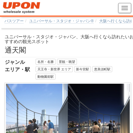
バスツアー
ユニバーサル・スタジオ・ジャパン®
大阪へ行くなら訪
ユニバーサル・スタジオ・ジャパン、大阪へ行くなら訪れたい
すすめの観光スポット
通天閣
ジャンル
名所・名勝
景観・眺望
エリア・駅
天王寺・新世界 エリア
新今宮駅
恵美須町駅
動物園前駅