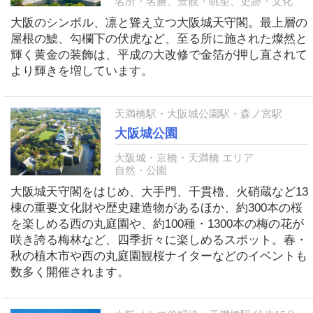
名所・名勝、景観・眺望、史跡・文化
大阪のシンボル、凛と聳え立つ大阪城天守閣。最上層の
屋根の鯱、勾欄下の伏虎など、至る所に施された燦然と
輝く黄金の装飾は、平成の大改修で金箔が押し直されて
より輝きを増しています。
天満橋駅・大阪城公園駅・森ノ宮駅
大阪城公園
大阪城・京橋・天満橋 エリア
自然・公園
大阪城天守閣をはじめ、大手門、千貫櫓、火硝蔵など13
棟の重要文化財や歴史建造物があるほか、約300本の桜
を楽しめる西の丸庭園や、約100種・1300本の梅の花が
咲き誇る梅林など、四季折々に楽しめるスポット。春・
秋の植木市や西の丸庭園観桜ナイターなどのイベントも
数多く開催されます。