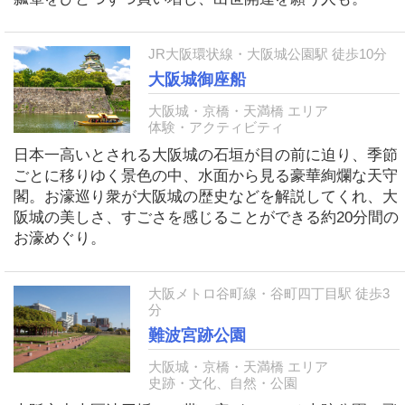
JR大阪環状線・大阪城公園駅 徒歩10分
大阪城御座船
大阪城・京橋・天満橋 エリア
体験・アクティビティ
日本一高いとされる大阪城の石垣が目の前に迫り、季節
ごとに移りゆく景色の中、水面から見る豪華絢爛な天守
閣。お濠巡り衆が大阪城の歴史などを解説してくれ、大
阪城の美しさ、すごさを感じることができる約20分間の
お濠めぐり。
大阪メトロ谷町線・谷町四丁目駅 徒歩3
分
難波宮跡公園
大阪城・京橋・天満橋 エリア
史跡・文化、自然・公園