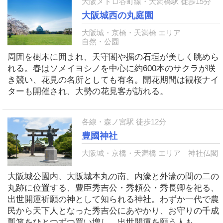
大阪メトロ谷町線・天満橋駅 徒歩15分
大阪城西の丸庭園
大阪城・京橋・天満橋 エリア
自然・公園
周囲を樹木に囲まれ、天守閣や掘の石垣が美しく眺めら
れる。春はソメイヨシノを中心に約600本のサクラが咲
き競い、花見の名所としても有名。開花期間は観桜ナイ
ターも開催され、大勢の花見客が訪れる。
各線・森ノ宮駅 徒歩12分
豊國神社
大阪城・京橋・天満橋 エリア
神社仏閣
大阪城公園内、大阪城本丸の南、内濠と外濠の間の二の
丸跡に位置する、豊臣秀吉公・秀頼公・秀長卿を祀る、
出世開運祈願の神として知られる神社。わずか一代で農
民から天下人となった秀吉公にあやかり、お守りの千成
瓢箪をひとつずつ買い増し、出世開運を願う人も。