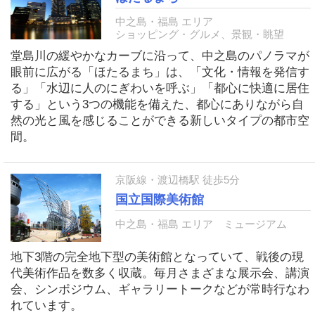
中之島・福島 エリア
ショッピング・グルメ、景観・眺望
堂島川の緩やかなカーブに沿って、中之島のパノラマが
眼前に広がる「ほたるまち」は、「文化・情報を発信す
る」「水辺に人のにぎわいを呼ぶ」「都心に快適に居住
する」という3つの機能を備えた、都心にありながら自
然の光と風を感じることができる新しいタイプの都市空
間。
京阪線・渡辺橋駅 徒歩5分
国立国際美術館
中之島・福島 エリア
ミュージアム
地下3階の完全地下型の美術館となっていて、戦後の現
代美術作品を数多く収蔵。毎月さまざまな展示会、講演
会、シンポジウム、ギャラリートークなどが常時行なわ
れています。