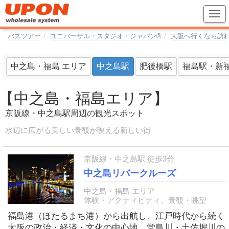
バスツアー
ユニバーサル・スタジオ・ジャパン®
大阪へ行くなら訪
中之島・福島 エリア
中之島駅
肥後橋駅
福島駅・新
【中之島・福島エリア】
京阪線・中之島駅周辺の観光スポット
水辺に広がる美しい景観が映える新しい街
京阪線・中之島駅 徒歩3分
中之島リバークルーズ
中之島・福島 エリア
体験・アクティビティ、景観・眺望
福島港（ほたるまち港）から出航し、江戸時代から続く
大阪の政治・経済・文化の中心地、堂島川・土佐堀川の