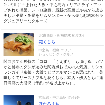
2つの川に囲まれた大阪・中之島西エリアのライトアッ
プされた橋梁、レトロ建築、最新の高層ビル街から成る
美しい夕景・夜景をリムジンボートから楽しむ約20分ラ
グジュアリーなクルーズ
JR東西線・新福島駅 徒歩3分
花くじら
中之島・福島 エリア
ショッピング・グルメ
関西おでん独特の「コロ」「さえずり」も頂ける、カツ
オと昆布のダシが沁みた関西風おでんの人気店。ミシュ
ランガイド京都・大阪でビブグルマンにも選ばれた、美
味しくてリーズナブルな花くじら。本店・歩店ともに連
日満席の大盛況（予約は6名以上から）。
京阪線・中之島駅 徒歩3分
ほたるまち