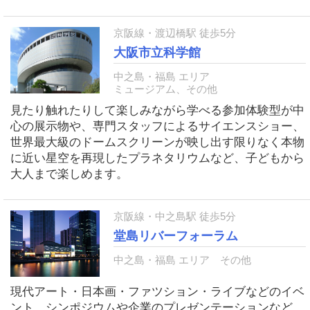
京阪線・渡辺橋駅 徒歩5分
大阪市立科学館
中之島・福島 エリア
ミュージアム、その他
見たり触れたりして楽しみながら学べる参加体験型が中
心の展示物や、専門スタッフによるサイエンスショー、
世界最大級のドームスクリーンが映し出す限りなく本物
に近い星空を再現したプラネタリウムなど、子どもから
大人まで楽しめます。
京阪線・中之島駅 徒歩5分
堂島リバーフォーラム
中之島・福島 エリア
その他
現代アート・日本画・ファツション・ライブなどのイベ
ント、シンポジウムや企業のプレゼンテーションなど、