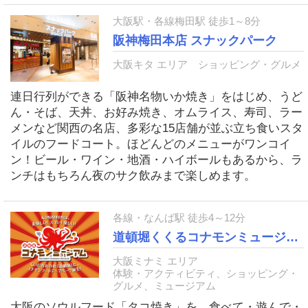
大阪駅・各線梅田駅 徒歩1～8分
阪神梅田本店 スナックパーク
大阪キタ エリア
ショッピング・グルメ
連日行列ができる「阪神名物いか焼き」をはじめ、うど
ん・そば、天丼、お好み焼き、オムライス、寿司、ラー
メンなど関西の名店、多彩な15店舗が並ぶ立ち食いスタ
イルのフードコート。ほどんどのメニューがワンコイ
ン！ビール・ワイン・地酒・ハイボールもあるから、ラ
ンチはもちろん夜のサク飲みまで楽しめます。
各線・なんば駅 徒歩4～12分
道頓堀くくるコナモンミュージアム
大阪ミナミ エリア
体験・アクティビティ、ショッピング・
グルメ、ミュージアム
大阪のソウルフード「タコ焼き」を、食べて・遊んで・