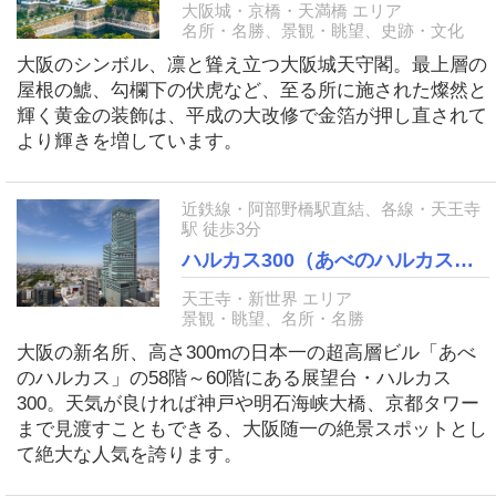
大阪城・京橋・天満橋 エリア
名所・名勝、景観・眺望、史跡・文化
大阪のシンボル、凛と聳え立つ大阪城天守閣。最上層の
屋根の鯱、勾欄下の伏虎など、至る所に施された燦然と
輝く黄金の装飾は、平成の大改修で金箔が押し直されて
より輝きを増しています。
近鉄線・阿部野橋駅直結、各線・天王寺
駅 徒歩3分
ハルカス300（あべのハルカス展望台）
天王寺・新世界 エリア
景観・眺望、名所・名勝
大阪の新名所、高さ300mの日本一の超高層ビル「あべ
のハルカス」の58階～60階にある展望台・ハルカス
300。天気が良ければ神戸や明石海峡大橋、京都タワー
まで見渡すこともできる、大阪随一の絶景スポットとし
て絶大な人気を誇ります。