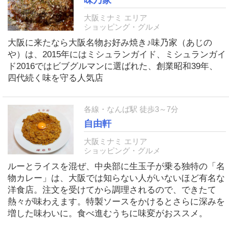
味乃家
大阪ミナミ エリア
ショッピング・グルメ
大阪に来たなら大阪名物お好み焼き♪味乃家（あじの
や）は、2015年にはミシュランガイド、ミシュランガイ
ド2016ではビブグルマンに選ばれた、創業昭和39年、
四代続く味を守る人気店
各線・なんば駅 徒歩3～7分
自由軒
大阪ミナミ エリア
ショッピング・グルメ
ルーとライスを混ぜ、中央部に生玉子が乗る独特の「名
物カレー」は、大阪では知らない人がいないほど有名な
洋食店。注文を受けてから調理されるので、できたて
熱々が味わえます。特製ソースをかけるとさらに深みを
増した味わいに。食べ進むうちに味変がおススメ。