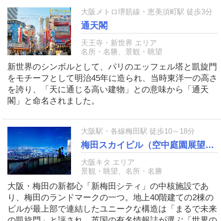
大阪メトロ堺筋線・恵美須町駅 徒歩3分
通天閣
天王寺・新世界 エリア
名所・名勝、景観・眺望
新世界のシンボルとして、パリのエッフェル塔と凱旋門
をモチーフとして明治45年に造られ、当時東洋一の高さ
を誇り、「天に通じる高い建物」との意味から「通天
閣」と命名されました。
大阪駅・各線梅田駅 徒歩10～18分
梅田スカイビル（空中庭園展望台）
大阪キタ エリア
景観・眺望、名所・名勝
大阪・梅田の新都心「新梅田シティ」の中核施設であ
り、梅田のランドマークの一つ。地上40階建ての2棟の
ビルが最上部で連結したユニークな構造は「まるで未来
の凱旋門」と評され、英国の有名情報誌が選ぶ「世界の