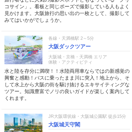
コサイン」。看板と同じポーズで撮影している人もよく
見かけます。大阪旅行の思い出の一枚として、撮影して
みてはいかがでしょうか。
各線・天満橋駅 2～5分
大阪ダックツアー
大阪城・京橋・天満橋 エリア
体験・アクティビティ
水と陸を存分に満喫！！水陸両用車ならではの新感覚の
興奮と感動！バスに乗ったまま川に突入！地上から、そ
して水上から大阪の街を駆け抜けるエキサイティングな
ツアー。知識豊富でノリの良いガイドが楽しく案内して
くれます。
JR大阪環状線・大阪城公園駅 徒歩15分
大阪城天守閣