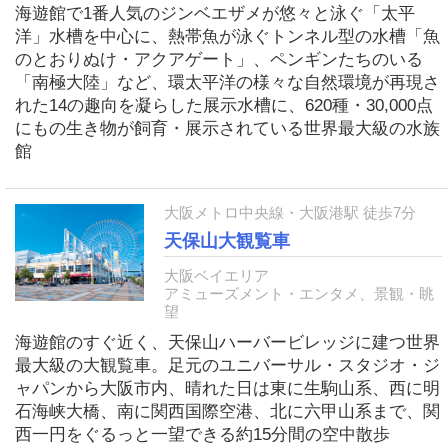
海遊館で1番人気のジンベエザメが悠々と泳ぐ「太平
洋」水槽を中心に、熱帯魚が泳ぐトンネル型の水槽「魚
のとおりぬけ・アクアゲート」、ペンギンたちのいる
「南極大陸」など、環太平洋の様々な自然環境が再現さ
れた14の趣向を凝らした展示水槽に、620種・30,000点
にもの生き物が飼育・展示されている世界最大級の水族
館
大阪メトロ中央線・大阪港駅 徒歩7分
天保山大観覧車
大阪ベイエリア
アミューズメント・エンタメ、景観・眺
望
海遊館のすぐ近く、天保山ハーバービレッジに建つ世界
最大級の大観覧車。足元のユニバーサル・スタジオ・ジ
ャパンから大阪市内、晴れた日は東に生駒山系、西に明
石海峡大橋、南に関西国際空港、北に六甲山系まで、関
西一円をぐるっと一望できる約15分間の空中散歩