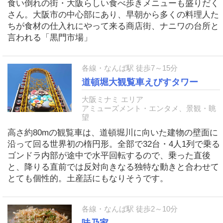
食い倒れの街・大阪らしい食べ歩きメニューも盛りだく
さん。大阪市の中心部にあり、早朝から多くの料理人た
ちが食材の仕入れにやって来る商店街、ナニワの台所と
言われる「黒門市場」
各線・なんば駅 徒歩7～15分
道頓堀大観覧車えびすタワー
大阪ミナミ エリア
アミューズメント・エンタメ、景観・眺
望
高さ約80mの観覧車は、道頓堀川に向いた建物の壁面に
沿って回る世界初の楕円形。全部で32台・4人1列で乗る
ゴンドラ内部が途中で水平回転するので、乗った直後
と、降りる直前では反対向きなる独特な動きと合わせて
とても個性的。土産話にもなりそうです。
各線・なんば駅 徒歩2～10分