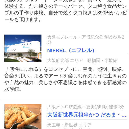
体験する、たこ焼きのテーマパーク。タコ焼き食品サン
プルの手作り体験、自分で焼くタコ焼きは890円から♪ビ
ールも頂けます。
大阪モノレール・万博記念公園駅 徒歩2
分
NIFREL（ニフレル）
大阪府北部 エリア
動物園・水族館
「感性にふれる」をコンセプトに、空間、照明、映像、
音楽を用い、まるでアートを楽しむかのように生きもの
や自然の魅力、美しさや不思議さを体感できる新感覚の
水族館。
大阪メトロ堺筋線・恵美須町駅 徒歩4分
大阪新世界元祖串かつ だるま・新世界総本店
天王寺・新世界 エリア