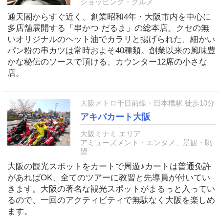
ショッピング・グルメ
通天閣からすぐ近く、創業昭和4年・大阪市内を中心に
多店舗展開する「串かつ だるま」の総本店。クセの無
いオリジナルのヘット油でカラリと揚げられた、細かい
パン粉の串カツは常時およそ40種類。創業以来の風味豊
かな秘伝のソースで頂ける、カウンター12席の小さな
店。
大阪メトロ千日前線・日本橋駅 徒歩10分
アキバカート大阪
大阪ミナミ エリア
アミューズメント・エンタメ、景観・眺
望
大阪の観光スポットをカートで周遊♪カートは普通免許
があればOK、全てのツアーに教習と先導員が付いてい
きます。大阪の著名な観光スポットがまるっと入ってい
るので、一回のアクティビティで無駄なく大阪を楽しめ
ます。