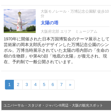
大阪モノレール・万博記念公園駅 徒歩10
分
太陽の塔
大阪府北部 エリア
ミュージアム
1970年に開催された日本万国博覧会のテーマ展示として
芸術家の岡本太郎氏がデザインした万博記念公園のシン
ボル。万博当時展示されていた太陽の塔内部の「生命の
樹の生物群」や第4の顔「地底の太陽」が復元され、現
在、予約制で一般公開されています。
1
2
3
4
5
6
7
»
ユニバーサル・スタジオ・ジャパン®周辺・大阪の観光スポット