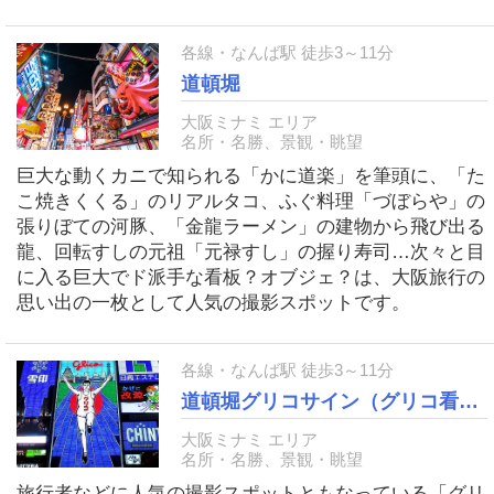
各線・なんば駅 徒歩3～11分
道頓堀
大阪ミナミ エリア
名所・名勝、景観・眺望
巨大な動くカニで知られる「かに道楽」を筆頭に、「た
こ焼きくくる」のリアルタコ、ふぐ料理「づぼらや」の
張りぼての河豚、「金龍ラーメン」の建物から飛び出る
龍、回転すしの元祖「元禄すし」の握り寿司…次々と目
に入る巨大でド派手な看板？オブジェ？は、大阪旅行の
思い出の一枚として人気の撮影スポットです。
各線・なんば駅 徒歩3～11分
道頓堀グリコサイン（グリコ看板）
大阪ミナミ エリア
名所・名勝、景観・眺望
旅行者などに人気の撮影スポットともなっている「グリ