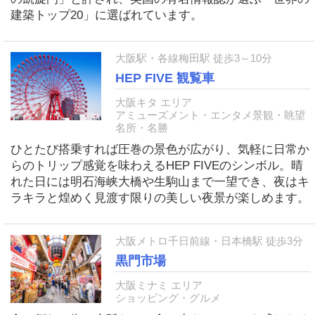
建築トップ20」に選ばれています。
大阪駅・各線梅田駅 徒歩3～10分
HEP FIVE 観覧車
大阪キタ エリア
アミューズメント・エンタメ景観・眺望
名所・名勝
ひとたび搭乗すれば圧巻の景色が広がり、気軽に日常か
らのトリップ感覚を味わえるHEP FIVEのシンボル。晴
れた日には明石海峡大橋や生駒山まで一望でき、夜はキ
ラキラと煌めく見渡す限りの美しい夜景が楽しめます。
大阪メトロ千日前線・日本橋駅 徒歩3分
黒門市場
大阪ミナミ エリア
ショッピング・グルメ