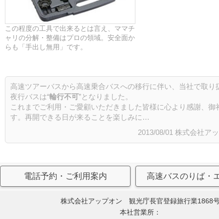
この程度の工具で出来るとは言え、ママチ
ャリの分解・整備はプロの領域。安全面か
らも「手出し無用」です。
高速ツアーバスから高速乗合バスへの移行に伴い、当社で取り
夜行バスは“
輪行不可
”となりました。
これまでご利用・ご愛顧いただきました皆様に心より感謝、御
す。再開できる日が来ることを楽しみに…
2013/08/01 株式会
電話予約・ご利用案内
高速バスのりば・
株式会社アップオン 観光庁長官登録旅行業1868
本社営業所：