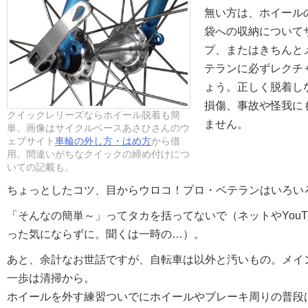
無い方は、ホイール
袋への収納について
プ、またはきちんと
テランに必ずレクチ
ょう。正しく脱着し
損傷、事故や怪我に
クイックレリーズならホイール脱着も簡
ません。
単。画像はサイクルベースあさひさんのウ
ェブサイト
車輪の外し方・はめ方
から借
用。間違いがちなクイックの締め付けにつ
いての記載も。
ちょっとしたコツ、目からウロコ！プロ・ベテランはいろい
「そんなの簡単～」ってタカを括ってないで（ネットやYouT
った気にならずに。聞くは一時の…）。
あと、余計なお世話ですが、自転車は以外と汚いもの。メイ
一歩は清掃から。
ホイールを外す練習ついでにホイールやブレーキ周りの普段