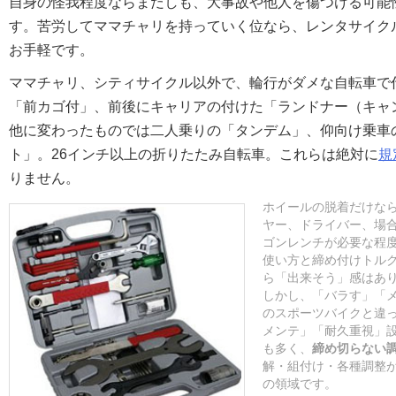
自身の怪我程度ならまだしも、大事故や他人を傷つける可能
す。苦労してママチャリを持っていく位なら、レンタサイク
お手軽です。
ママチャリ、シティサイクル以外で、輪行がダメな自転車で
「前カゴ付」、前後にキャリアの付けた「ランドナー（キャ
他に変わったものでは二人乗りの「タンデム」、仰向け乗車
ト」。26インチ以上の折りたたみ自転車。これらは絶対に
規
りません。
ホイールの脱着だけな
ヤー、ドライバー、場
ゴンレンチが必要な程
使い方と締め付けトル
ら「出来そう」感はあ
しかし、「バラす」「
のスポーツバイクと違
メンテ」「耐久重視」
も多く、
締め切らない
解・組付け・各種調整
の領域です。