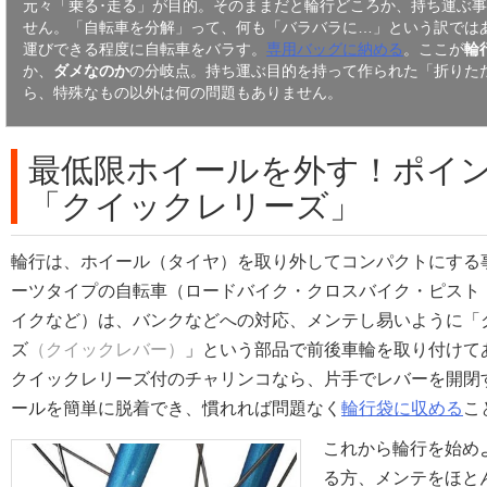
元々「乗る･走る」が目的。そのままだと輪行どころか、持ち運ぶ
せん。「自転車を分解」って、何も「バラバラに…」という訳では
運びできる程度に自転車をバラす。
専用バッグに納める
。ここが
輪
か、
ダメなのか
の分岐点。
持ち運ぶ目的を持って作られた「折りた
ら、特殊なもの以外は何の問題もありません。
自転車を
最低限ホイールを外す！ポイ
「クイックレリーズ」
輪行は、ホイール（タイヤ）を取り外してコンパクトにする
ーツタイプの自転車（ロードバイク・クロスバイク・ピスト
イクなど）は、バンクなどへの対応、メンテし易いように「
ズ
（クイックレバー）
」という部品で前後車輪を取り付けて
クイックレリーズ付のチャリンコなら、片手でレバーを開閉
ールを簡単に脱着でき、慣れれば問題なく
輪行袋に収める
こ
これから輪行を始め
る方、メンテをほと